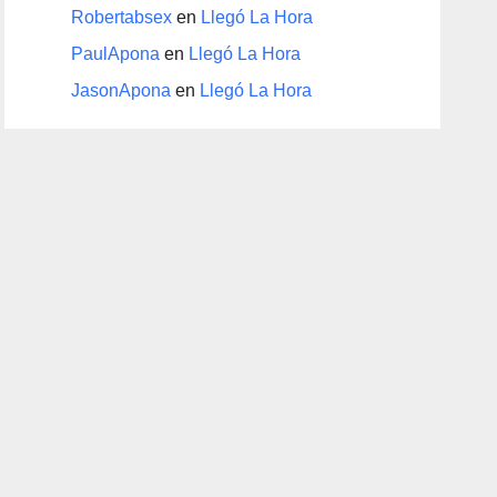
Robertabsex
en
Llegó La Hora
PaulApona
en
Llegó La Hora
JasonApona
en
Llegó La Hora