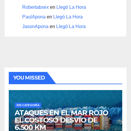
Robertabsex
en
Llegó La Hora
PaulApona
en
Llegó La Hora
JasonApona
en
Llegó La Hora
YOU MISSED
SIN CATEGORÍA
ATAQUES EN EL MAR ROJO
EL COSTOSO DESVÍO DE
6.500 KM