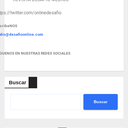
tps://twitter.com/onlinedesafio
críbe
NOS
dio@desafioonline.com
GUENOS EN NUESTRAS REDES SOCIALES
Buscar
Buscar