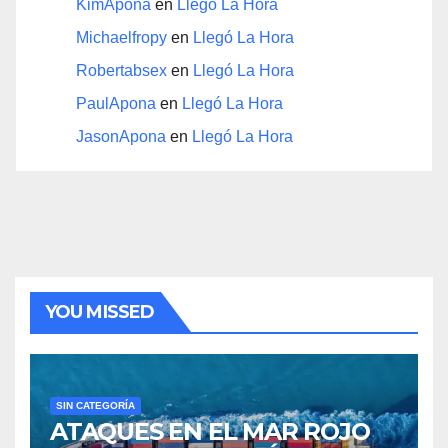
KimApona
en
Llegó La Hora
Michaelfropy
en
Llegó La Hora
Robertabsex
en
Llegó La Hora
PaulApona
en
Llegó La Hora
JasonApona
en
Llegó La Hora
YOU MISSED
SIN CATEGORÍA
ATAQUES EN EL MAR ROJO