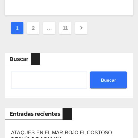
Navegación
1
2
…
11
de
entradas
Buscar
Buscar
Entradas recientes
ATAQUES EN EL MAR ROJO EL COSTOSO