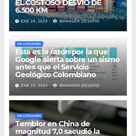
EL COSTOSO DESVÍO DE
6.500 KM
ENE 24, 2024
MANAGER.DESAFIO
SIN CATEGORÍA
Esta es la razón por la que
Google alerta sobre un sismo
antes que el Servicio
Geológico Colombiano
ENE 23, 2024
MANAGER.DESAFIO
SIN CATEGORÍA
Temblor en China de
magnitud 7,0 sacudió la