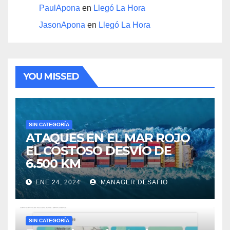
PaulApona
en
Llegó La Hora
JasonApona
en
Llegó La Hora
YOU MISSED
SIN CATEGORÍA
ATAQUES EN EL MAR ROJO
EL COSTOSO DESVÍO DE
6.500 KM
ENE 24, 2024
MANAGER.DESAFIO
SIN CATEGORÍA