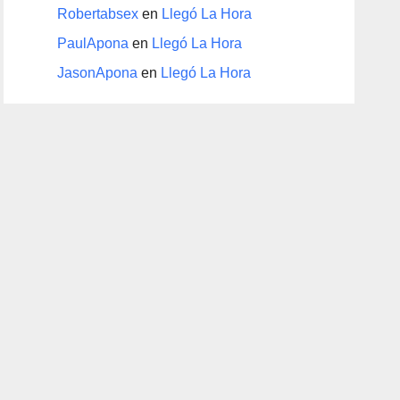
Robertabsex
en
Llegó La Hora
PaulApona
en
Llegó La Hora
JasonApona
en
Llegó La Hora