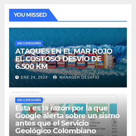
YOU MISSED
SIN CATEGORÍA
ATAQUES EN EL MAR ROJO
EL COSTOSO DESVÍO DE
6.500 KM
ENE 24, 2024
MANAGER.DESAFIO
SIN CATEGORÍA
Esta es la razón por la que
Google alerta sobre un sismo
antes que el Servicio
Geológico Colombiano