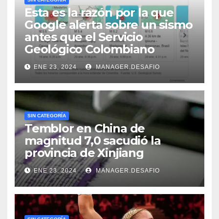
Esta es la razón por la que
Google alerta sobre un sismo
antes que el Servicio
Geológico Colombiano
ENE 23, 2024
MANAGER.DESAFIO
SIN CATEGORÍA
Temblor en China de
magnitud 7,0 sacudió la
provincia de Xinjiang
ENE 23, 2024
MANAGER.DESAFIO