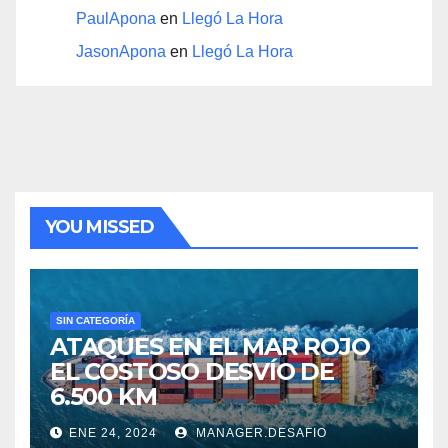
PaulApona
en
Llegó La Hora
JasonApona
en
Llegó La Hora
YOU MISSED
SIN CATEGORÍA
ATAQUES EN EL MAR ROJO
EL COSTOSO DESVÍO DE
6.500 KM
ENE 24, 2024
MANAGER.DESAFIO