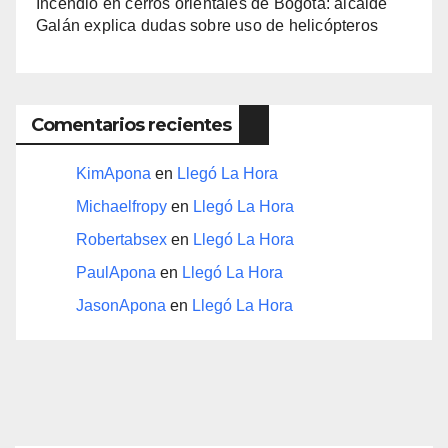
Incendio en cerros orientales de Bogotá: alcalde
Galán explica dudas sobre uso de helicópteros
Comentarios recientes
KimApona
en
Llegó La Hora
Michaelfropy
en
Llegó La Hora
Robertabsex
en
Llegó La Hora
PaulApona
en
Llegó La Hora
JasonApona
en
Llegó La Hora