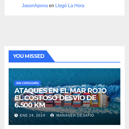
JasonApona
en
Llegó La Hora
YOU MISSED
SIN CATEGORÍA
ATAQUES EN EL MAR ROJO
EL COSTOSO DESVÍO DE
6.500 KM
ENE 24, 2024
MANAGER.DESAFIO