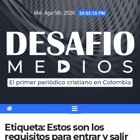
Saltar
Mié. Ago 5th, 2026
10:03:15 PM
al
contenido
Etiqueta:
Estos son los
requisitos para entrar y salir