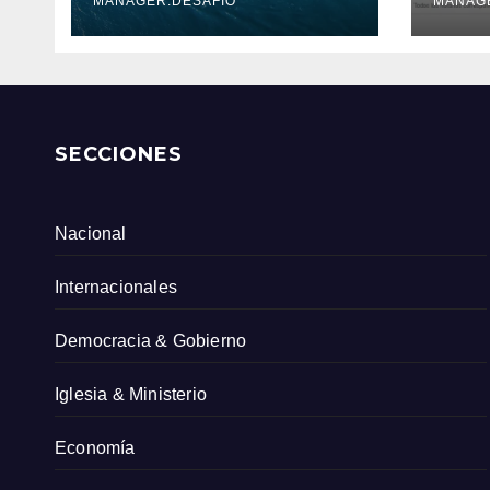
Serv
MANAGER.DESAFIO
MANAG
Col
SECCIONES
Nacional
Internacionales
Democracia & Gobierno
Iglesia & Ministerio
Economía