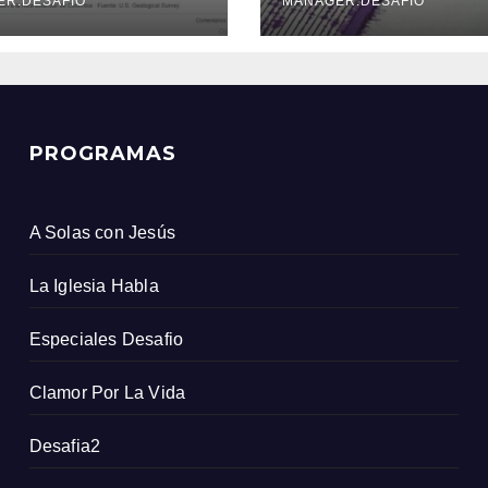
icio Geológico
ER.DESAFIO
MANAGER.DESAFIO
ombiano
PROGRAMAS
A Solas con Jesús
La Iglesia Habla
Especiales Desafio
Clamor Por La Vida
Desafia2