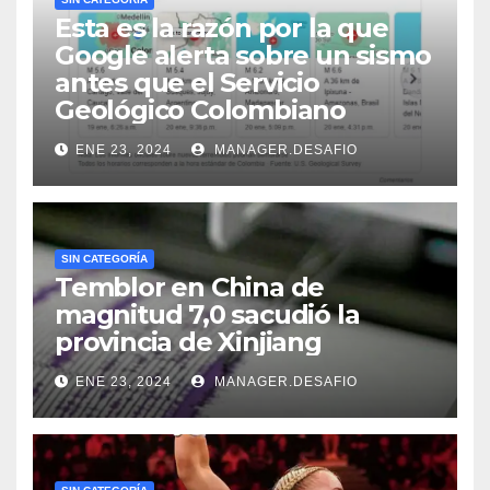
Esta es la razón por la que
Google alerta sobre un sismo
antes que el Servicio
Geológico Colombiano
ENE 23, 2024
MANAGER.DESAFIO
SIN CATEGORÍA
Temblor en China de
magnitud 7,0 sacudió la
provincia de Xinjiang
ENE 23, 2024
MANAGER.DESAFIO