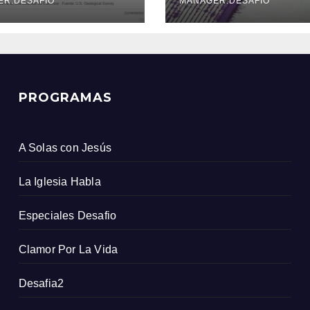
icio Geológico
ER.DESAFIO
MANAGER.DESAFIO
ombiano
PROGRAMAS
A Solas con Jesús
La Iglesia Habla
Especiales Desafio
Clamor Por La Vida
Desafia2