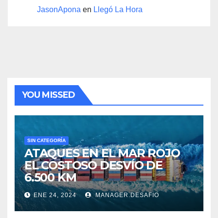
JasonApona
en
Llegó La Hora
YOU MISSED
SIN CATEGORÍA
ATAQUES EN EL MAR ROJO
EL COSTOSO DESVÍO DE
6.500 KM
ENE 24, 2024
MANAGER.DESAFIO