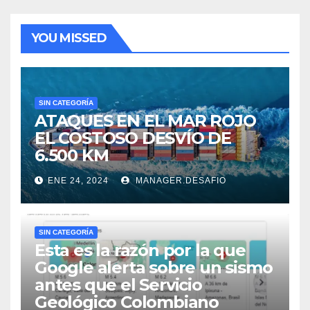
YOU MISSED
SIN CATEGORÍA
ATAQUES EN EL MAR ROJO
EL COSTOSO DESVÍO DE
6.500 KM
ENE 24, 2024
MANAGER.DESAFIO
SIN CATEGORÍA
Esta es la razón por la que
Google alerta sobre un sismo
antes que el Servicio
Geológico Colombiano