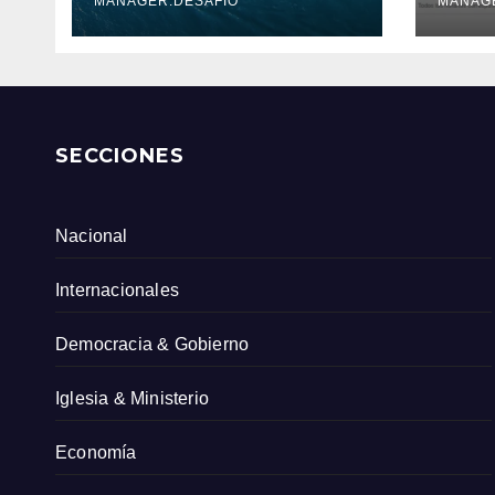
Serv
MANAGER.DESAFIO
MANAG
Col
SECCIONES
Nacional
Internacionales
Democracia & Gobierno
Iglesia & Ministerio
Economía