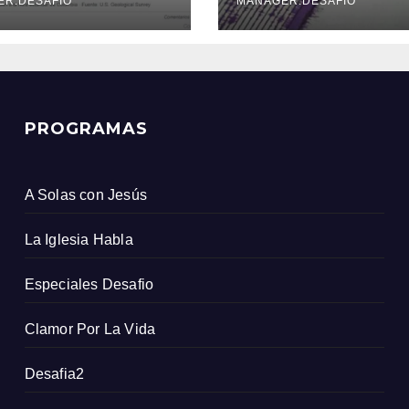
icio Geológico
ER.DESAFIO
MANAGER.DESAFIO
ombiano
PROGRAMAS
A Solas con Jesús
La Iglesia Habla
Especiales Desafio
Clamor Por La Vida
Desafia2