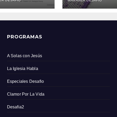
icio Geológico
ER.DESAFIO
MANAGER.DESAFIO
ombiano
PROGRAMAS
A Solas con Jesús
La Iglesia Habla
Especiales Desafio
Clamor Por La Vida
Desafia2