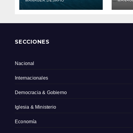
Serv
MANAGER.DESAFIO
MANAG
Col
SECCIONES
Nacional
Internacionales
Democracia & Gobierno
Iglesia & Ministerio
Economía