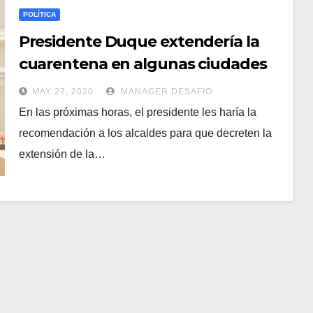
POLÍTICA
Presidente Duque extendería la
cuarentena en algunas ciudades
hasta el 15 de junio
MAY 27, 2020
MANAGER.DESAFIO
En las próximas horas, el presidente les haría la
recomendación a los alcaldes para que decreten la
extensión de la…