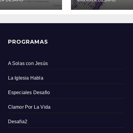
icio Geológico
ER.DESAFIO
MANAGER.DESAFIO
ombiano
PROGRAMAS
A Solas con Jesús
La Iglesia Habla
Especiales Desafio
Clamor Por La Vida
Desafia2