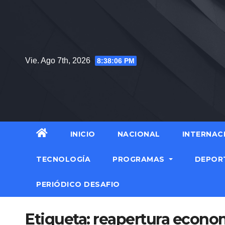
Saltar
al
contenido
Vie. Ago 7th, 2026
8:38:07 PM
INICIO
NACIONAL
INTERNAC
TECNOLOGÍA
PROGRAMAS
DEPOR
PERIÓDICO DESAFIO
Etiqueta:
reapertura econo