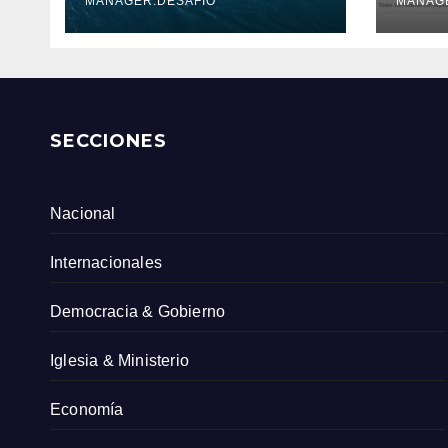
Serv
MANAGER.DESAFIO
MANAG
Col
SECCIONES
Nacional
Internacionales
Democracia & Gobierno
Iglesia & Ministerio
Economía