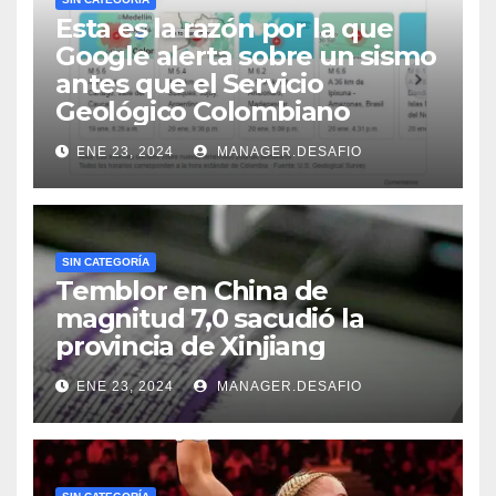
Esta es la razón por la que
Google alerta sobre un sismo
antes que el Servicio
Geológico Colombiano
ENE 23, 2024
MANAGER.DESAFIO
SIN CATEGORÍA
Temblor en China de
magnitud 7,0 sacudió la
provincia de Xinjiang
ENE 23, 2024
MANAGER.DESAFIO