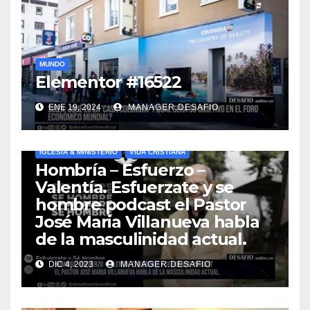
MUNDO
Elementor #16522
ENE 19, 2024
MANAGER.DESAFIO
IGLESIA & MINISTERIO
VIDA CRISTIANA
Hombría – Esfuerzo –
Valentía. Esfuerzate y se
hombre podcast el Pastor
José Maria Villanueva habla
de la masculinidad actual.
DIC 4, 2023
MANAGER.DESAFIO