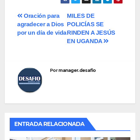
Navegación
Oración para
MILES DE
agradecer a Dios
POLICÍAS SE
de
por un día de vida
RINDEN A JESÚS
entradas
EN UGANDA
Por
manager.desafio
ENTRADA RELACIONADA