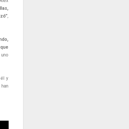
Alex
las,
izó”
,
ndo,
 que
 uno
él y
e han