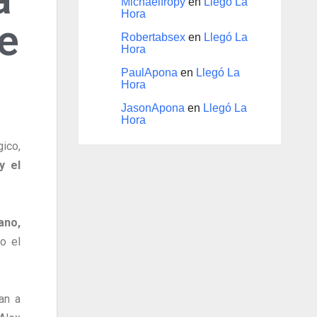
Michaelfropy
en
Llegó La
Hora
de
Robertabsex
en
Llegó La
Hora
PaulApona
en
Llegó La
Hora
JasonApona
en
Llegó La
Hora
ico,
y el
ano,
o el
an a