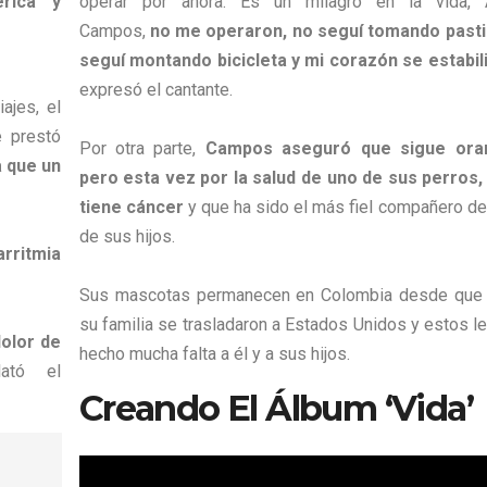
rica y
operar por ahora. Es un milagro en la vida, 
Campos,
no me operaron, no seguí tomando pastil
seguí montando bicicleta y mi corazón se estabil
expresó el cantante.
ajes, el
e prestó
Por otra parte,
Campos aseguró que sigue ora
 que un
pero esta vez por la salud de uno de sus perros,
tiene cáncer
y que ha sido el más fiel compañero de
de sus hijos.
rritmia
Sus mascotas permanecen en Colombia desde que 
su familia se trasladaron a Estados Unidos y estos l
olor de
hecho mucha falta a él y a sus hijos.
ató el
Creando El Álbum ‘Vida’