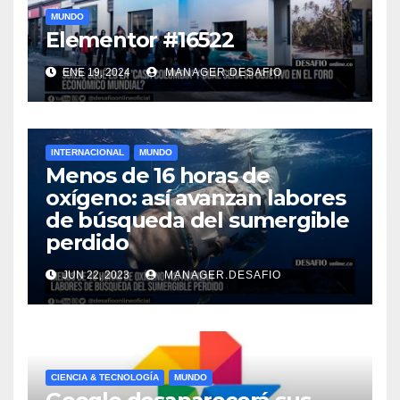
MUNDO
Elementor #16522
ENE 19, 2024
MANAGER.DESAFIO
INTERNACIONAL
MUNDO
Menos de 16 horas de
oxígeno: así avanzan labores
de búsqueda del sumergible
perdido
JUN 22, 2023
MANAGER.DESAFIO
CIENCIA & TECNOLOGÍA
MUNDO