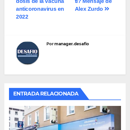
dosis de la vacuna
ti? Mensaje de
entradas
anticoronavirus en
Alex Zurdo
2022
Por
manager.desafio
ENTRADA RELACIONADA