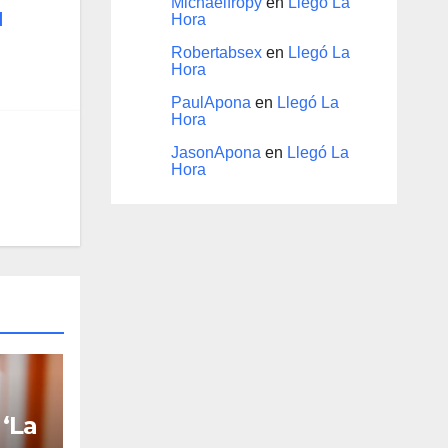
Michaelfropy
en
Llegó La
l
Hora
Robertabsex
en
Llegó La
Hora
PaulApona
en
Llegó La
Hora
JasonApona
en
Llegó La
Hora
 ‘La