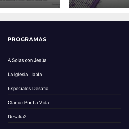
icio Geológico
ombiano
PROGRAMAS
A Solas con Jesús
La Iglesia Habla
Especiales Desafio
Clamor Por La Vida
Desafia2