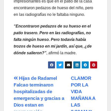
impresionantes es que en el patio de la casa
encontraron pedazos de hueso del niño, pero
en las radiografías no le faltaba ninguno.
“Encontraron pedazos de su hueso en el
patio trasero. Pero en las radiografías, no
falta ningún hueso. Pero todavía había
trozos de hueso en mi jardín, así que, ¿de
dónde salieron?”
, afirmó la madre.
Navegación
Hijas de Radamel
CLAMOR
Falcao terminaron
POR LA
de
hospitalizadas de
VIDA
entradas
emergencia y gracias a
MAÑANA A
Dios estan en
LAS