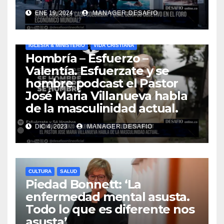
ENE 19, 2024
MANAGER.DESAFIO
IGLESIA & MINISTERIO
VIDA CRISTIANA
Hombría – Esfuerzo –
Valentía. Esfuerzate y se
hombre podcast el Pastor
José Maria Villanueva habla
de la masculinidad actual.
DIC 4, 2023
MANAGER.DESAFIO
CULTURA
SALUD
Piedad Bonnett: ‘La
enfermedad mental asusta.
Todo lo que es diferente nos
asusta’