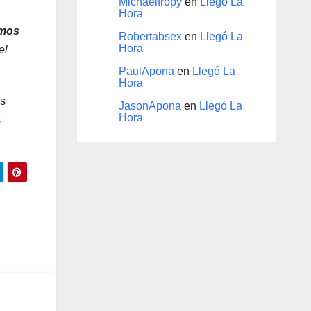
Michaelfropy
en
Llegó La
Hora
amos
Robertabsex
en
Llegó La
Hora
el
PaulApona
en
Llegó La
Hora
és
JasonApona
en
Llegó La
Hora
s