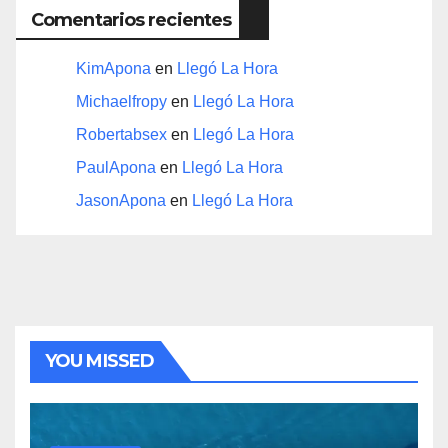
Comentarios recientes
KimApona
en
Llegó La Hora
Michaelfropy
en
Llegó La Hora
Robertabsex
en
Llegó La Hora
PaulApona
en
Llegó La Hora
JasonApona
en
Llegó La Hora
YOU MISSED