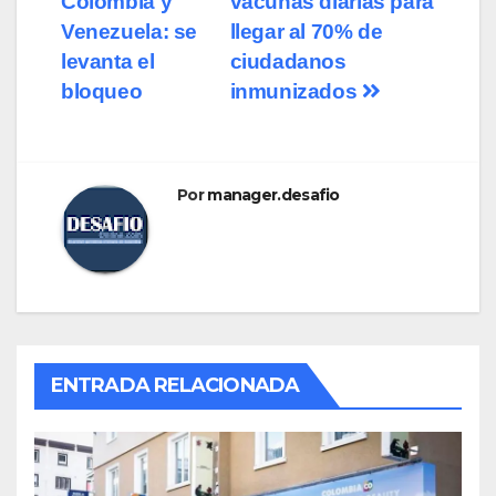
Colombia y
vacunas diarias para
entradas
Venezuela: se
llegar al 70% de
levanta el
ciudadanos
bloqueo
inmunizados
Por
manager.desafio
ENTRADA RELACIONADA