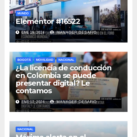
MUNDO
Elementor #16522
ENE 19, 2024
MANAGER.DESAFIO
BOGOTÁ
MOVILIDAD
NACIONAL
¿La licencia de conducción
en Colombia se puede
presentar digital? Le
contamos
ENE 17, 2024
MANAGER.DESAFIO
NACIONAL