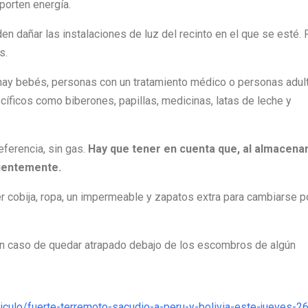
aporten energía.
n dañar las instalaciones de luz del recinto en el que se esté. 
s.
a hay bebés, personas con un tratamiento médico o personas adul
íficos como biberones, papillas, medicinas, latas de leche y
eferencia, sin gas.
Hay que tener en cuenta que, al almacena
cuentemente.
r cobija, ropa, un impermeable y zapatos extra para cambiarse po
en caso de quedar atrapado debajo de los escombros de algún
ulo/fuerte-terremoto-sacudio-a-peru-y-bolivia-este-jueves-26