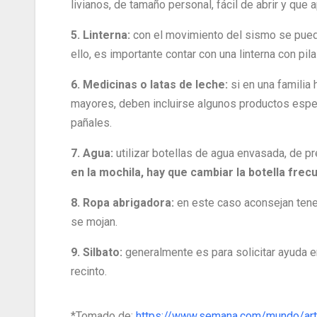
livianos, de tamaño personal, fácil de abrir y que 
5. Linterna:
con el movimiento del sismo se puede
ello, es importante contar con una linterna con pila
6. Medicinas o latas de leche:
si en una famili
mayores, deben incluirse algunos productos espec
pañales.
7. Agua:
utilizar botellas de agua envasada, de pr
en la mochila, hay que cambiar la botella fre
8. Ropa abrigadora:
en este caso aconsejan tene
se mojan.
9. Silbato:
generalmente es para solicitar ayuda 
recinto.
*Tomado de:
https://www.semana.com/mundo/artic