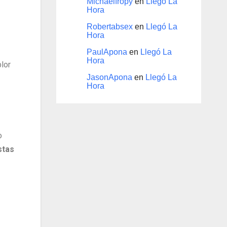
Michaelfropy
en
Llegó La
Hora
Robertabsex
en
Llegó La
Hora
PaulApona
en
Llegó La
Hora
lor
JasonApona
en
Llegó La
Hora
o
stas