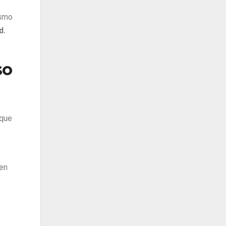
ismo
d.
so
 que
en