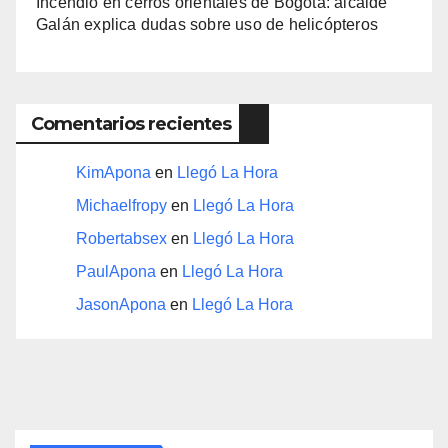
Incendio en cerros orientales de Bogotá: alcalde
Galán explica dudas sobre uso de helicópteros
Comentarios recientes
KimApona
en
Llegó La Hora
Michaelfropy
en
Llegó La Hora
Robertabsex
en
Llegó La Hora
PaulApona
en
Llegó La Hora
JasonApona
en
Llegó La Hora