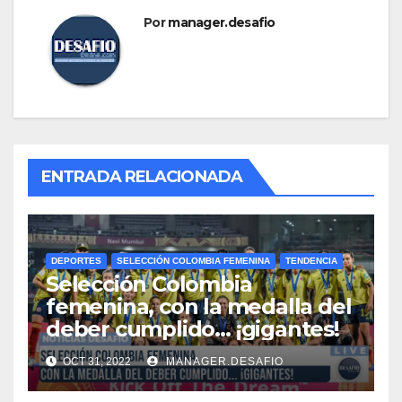
Por
manager.desafio
ENTRADA RELACIONADA
DEPORTES
SELECCIÓN COLOMBIA FEMENINA
TENDENCIA
Selección Colombia
femenina, con la medalla del
deber cumplido… ¡gigantes!
OCT 31, 2022
MANAGER.DESAFIO