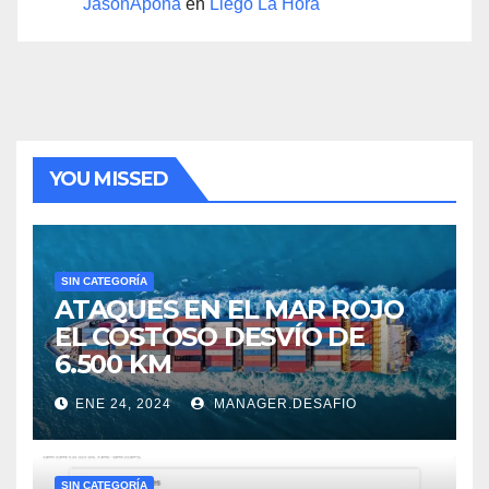
JasonApona
en
Llegó La Hora
YOU MISSED
SIN CATEGORÍA
ATAQUES EN EL MAR ROJO
EL COSTOSO DESVÍO DE
6.500 KM
ENE 24, 2024
MANAGER.DESAFIO
SIN CATEGORÍA