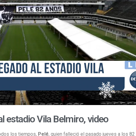
l estadio Vila Belmiro, video
todos los tiempos,
Pelé
, quien falleció el pasado jueves a los 82