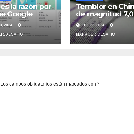
 es la razón por
Temblor en Chi
ue Google
de magnitud 7,0
ta sobre un
sacudió la provi
3, 2024
ENE 23, 2024
o antes que el
de Xinjiang
icio Geológico
R.DESAFIO
MANAGER.DESAFIO
ombiano
Los campos obligatorios están marcados con
*