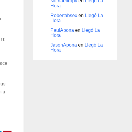
Michaelfropy
en
Llegó La
Hora
Robertabsex
en
Llegó La
a
Hora
PaulApona
en
Llegó La
Hora
rt
JasonApona
en
Llegó La
Hora
hace
sus
n a