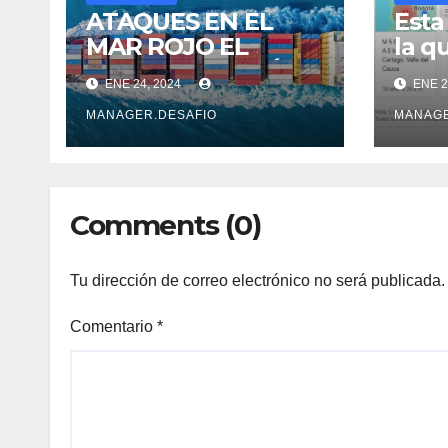
ATAQUES EN EL
Esta
MAR ROJO EL
la q
COSTOSO DESVÍO
aler
ENE 24, 2024
ENE 2
DE 6.500 KM
sism
Serv
MANAGER.DESAFIO
MANAGE
Col
Comments (0)
Tu dirección de correo electrónico no será publicada.
Comentario
*