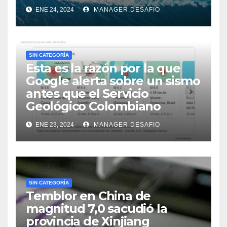
ENE 24, 2024
MANAGER.DESAFIO
SIN CATEGORÍA
Esta es la razón por la que
Google alerta sobre un sismo
antes que el Servicio
Geológico Colombiano
ENE 23, 2024
MANAGER.DESAFIO
SIN CATEGORÍA
Temblor en China de
magnitud 7,0 sacudió la
provincia de Xinjiang