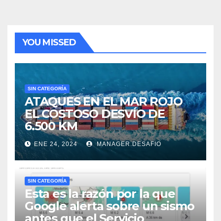
YOU MISSED
SIN CATEGORÍA
ATAQUES EN EL MAR ROJO
EL COSTOSO DESVÍO DE
6.500 KM
ENE 24, 2024
MANAGER.DESAFIO
SIN CATEGORÍA
Esta es la razón por la que
Google alerta sobre un sismo
antes que el Servicio