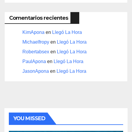
Comentarios recientes
KimApona
en
Llegó La Hora
Michaelfropy
en
Llegó La Hora
Robertabsex
en
Llegó La Hora
PaulApona
en
Llegó La Hora
JasonApona
en
Llegó La Hora
YOU MISSED