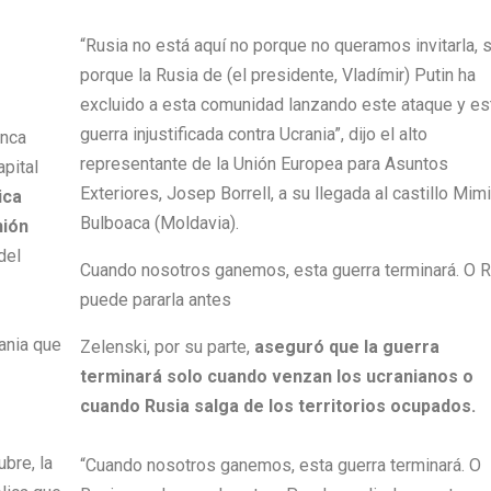
“Rusia no está aquí no porque no queramos invitarla, 
porque la Rusia de (el presidente, Vladímir) Putin ha
excluido a esta comunidad lanzando este ataque y es
guerra injustificada contra Ucrania”, dijo el alto
inca
representante de la Unión Europea para Asuntos
apital
Exteriores, Josep Borrell, a su llegada al castillo Mim
ica
Bulboaca (Moldavia).
nión
del
Cuando nosotros ganemos, esta guerra terminará. O R
puede pararla antes
ania que
Zelenski, por su parte,
aseguró que la guerra
terminará solo cuando venzan los ucranianos o
cuando Rusia salga de los territorios ocupados.
ubre, la
“Cuando nosotros ganemos, esta guerra terminará. O