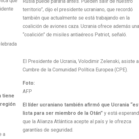
ólica que
Rusia puede pararla antes. Pueden salir de nuestro
idente
territorio”, dijo el presidente ucraniano, que recordó
también que actualmente se está trabajando en la
coalición de aviones caza. Ucrania ofrece además un
“coalición” de misiles antiaéreos Patriot, señaló.
elebrada
El Presidente de Ucrania, Volodimir Zelenski, asiste a
Cumbre de la Comunidad Política Europea (CPE).
Foto:
AFP
n tiene
 región
El líder ucraniano también afirmó que Ucrania “es
lista para ser miembro de la Otán”
y está esperand
que la Alianza Atlántica acepte al país y le ofrezca
garantías de seguridad.
e a