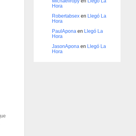
Michaelfropy
en
Llegó La
Hora
Robertabsex
en
Llegó La
Hora
PaulApona
en
Llegó La
Hora
JasonApona
en
Llegó La
Hora
que
e