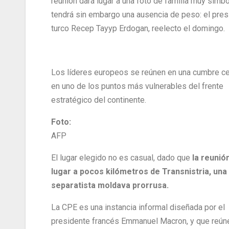
reunión dará lugar a una foto de familia muy simb
tendrá sin embargo una ausencia de peso: el pres
turco Recep Tayyp Erdogan, reelecto el domingo.
Los líderes europeos se reúnen en una cumbre c
en uno de los puntos más vulnerables del frente
estratégico del continente.
Foto:
AFP
El lugar elegido no es casual, dado que
la reunió
lugar a pocos kilómetros de Transnistria, una
separatista moldava prorrusa.
La CPE es una instancia informal diseñada por el
presidente francés Emmanuel Macron, y que reún