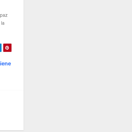
 paz
 la
tiene