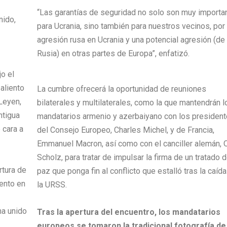
“Las garantías de seguridad no solo son muy importa
nido,
para Ucrania, sino también para nuestros vecinos, por 
agresión rusa en Ucrania y una potencial agresión (de
Rusia) en otras partes de Europa”, enfatizó.
jo el
aliento
La cumbre ofrecerá la oportunidad de reuniones
 Leyen,
bilaterales y multilaterales, como la que mantendrán l
ntigua
mandatarios armenio y azerbaiyano con los presiden
 cara a
del Consejo Europeo, Charles Michel, y de Francia,
Emmanuel Macron, así como con el canciller alemán, 
Scholz, para tratar de impulsar la firma de un tratado 
rtura de
paz que ponga fin al conflicto que estalló tras la caíd
ento en
la URSS.
ha unido
Tras la apertura del encuentro, los mandatarios
europeos se tomaron la tradicional fotografía de