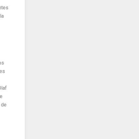
ntes
la
os
tes
Olaf
de
a de