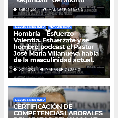
“seguridad” del aborto
ENE 17, 2024
MANAGER.DESAFIO
IGLESIA & MINISTERIO
VIDA CRISTIANA
Hombría – Esfuerzo –
Valentía. Esfuerzate y se
hombre podcast el Pastor
José Maria Villanueva habla
de la masculinidad actual.
DIC 4, 2023
MANAGER.DESAFIO
IGLESIA & MINISTERIO
CERTIFICACIÓN DE
COMPETENCIAS LABORALES