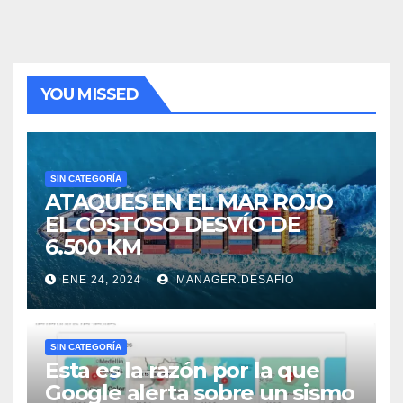
YOU MISSED
SIN CATEGORÍA
ATAQUES EN EL MAR ROJO
EL COSTOSO DESVÍO DE
6.500 KM
ENE 24, 2024
MANAGER.DESAFIO
SIN CATEGORÍA
Esta es la razón por la que
Google alerta sobre un sismo