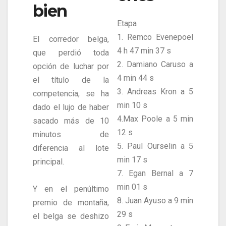
bien
Etapa
1. Remco Evenepoel
El corredor belga,
4 h 47 min 37 s
que perdió toda
2. Damiano Caruso a
opción de luchar por
4 min 44 s
el título de la
3. Andreas Kron a 5
competencia, se ha
min 10 s
dado el lujo de haber
4.Max Poole a 5 min
sacado más de 10
12 s
minutos de
5. Paul Ourselin a 5
diferencia al lote
min 17 s
principal.
7. Egan Bernal a 7
min 01 s
Y en el penúltimo
8. Juan Ayuso a 9 min
premio de montaña,
29 s
el belga se deshizo