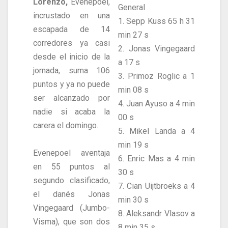
Lorenzo,
Evenepoel,
General
incrustado en una
1. Sepp Kuss 65 h 31
escapada de 14
min 27 s
corredores ya casi
2. Jonas Vingegaard
desde el inicio de la
a 17 s
jornada, suma 106
3. Primoz Roglic a 1
puntos y ya no puede
min 08 s
ser alcanzado por
4. Juan Ayuso a 4 min
nadie si acaba la
00 s
carera el domingo.
5. Mikel Landa a 4
min 19 s
Evenepoel aventaja
6. Enric Mas a 4 min
en 55 puntos al
30 s
segundo clasificado,
7. Cian Uijtbroeks a 4
el danés Jonas
min 30 s
Vingegaard (Jumbo-
8. Aleksandr Vlasov a
Visma), que son dos
8 min 35 s