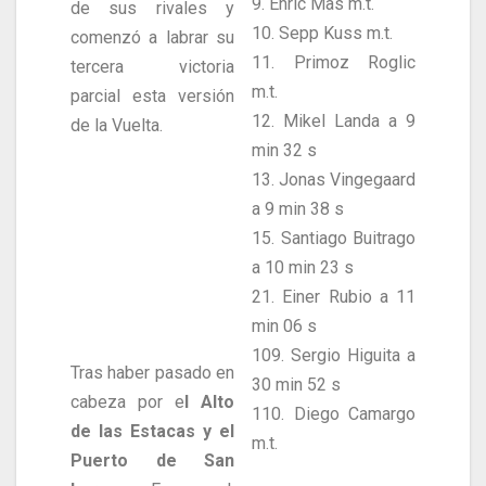
9. Enric Mas m.t.
de sus rivales y
10. Sepp Kuss m.t.
comenzó a labrar su
11. Primoz Roglic
tercera victoria
m.t.
parcial esta versión
12. Mikel Landa a 9
de la Vuelta.
min 32 s
13. Jonas Vingegaard
a 9 min 38 s
15. Santiago Buitrago
a 10 min 23 s
21. Einer Rubio a 11
min 06 s
109. Sergio Higuita a
Tras haber pasado en
30 min 52 s
cabeza por e
l Alto
110. Diego Camargo
de las Estacas y el
m.t.
Puerto de San