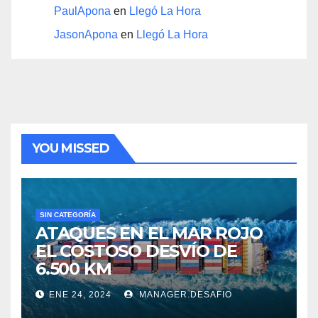
PaulApona
en
Llegó La Hora
JasonApona
en
Llegó La Hora
YOU MISSED
SIN CATEGORÍA
ATAQUES EN EL MAR ROJO
EL COSTOSO DESVÍO DE
6.500 KM
ENE 24, 2024
MANAGER.DESAFIO