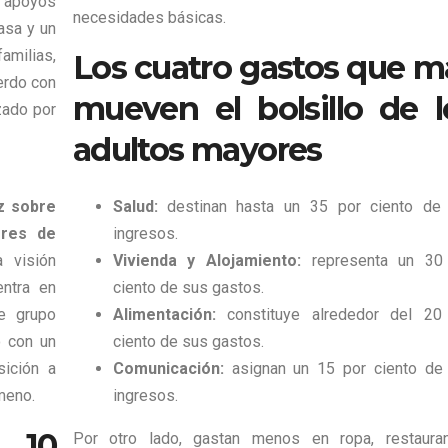
 apoyos
necesidades básicas.
asa y un
amilias,
Los cuatro gastos que m
erdo con
mueven el bolsillo de l
zado por
adultos mayores
Salud:
destinan hasta un 35 por ciento de
uz sobre
ingresos.
ores de
Vivienda y Alojamiento:
representa un 30
 visión
ciento de sus gastos.
ntra en
Alimentación:
constituye alrededor del 20
e grupo
ciento de sus gastos.
o con un
Comunicación:
asignan un 15 por ciento de
ición a
ingresos.
meno.
 10
Por otro lado, gastan menos en ropa, restauran