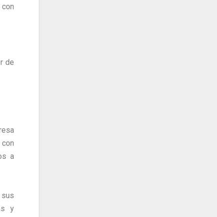
 con
r de
presa
 con
os a
 sus
as y