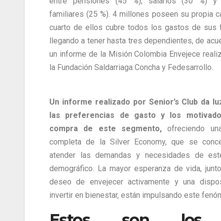
entre pensiones (45 %), salarios (30 %) y
familiares (25 %). 4 millones poseen su propia c
cuarto de ellos cubre todos los gastos de sus f
llegando a tener hasta tres dependientes, de acu
un informe de la Misión Colombia Envejece reali
la Fundación Saldarriaga Concha y Fedesarrollo.
Un informe realizado por Senior’s Club da l
las preferencias de gasto y los motivad
compra de este segmento,
ofreciendo una
completa de la Silver Economy, que se conce
atender las demandas y necesidades de est
demográfico. La mayor esperanza de vida, junt
deseo de envejecer activamente y una dispos
invertir en bienestar, están impulsando este fenó
Estos son los