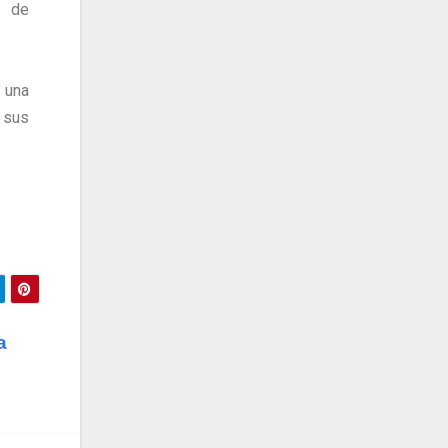
s de
 una
 sus
a