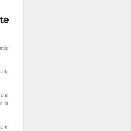
te
antía
alta
 que
n la
a al