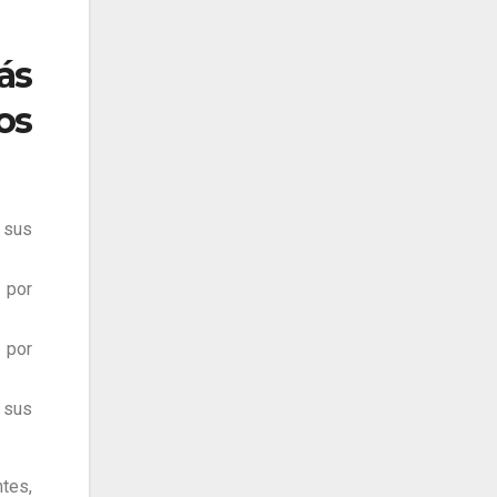
ás
os
 sus
 por
 por
 sus
tes,