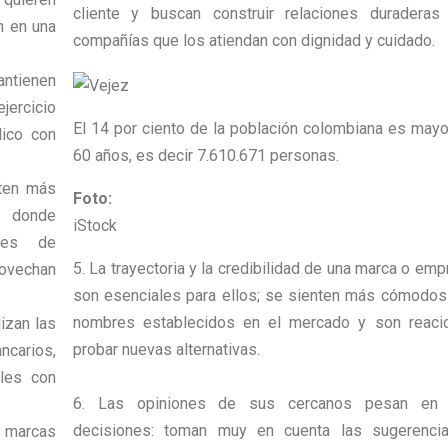
cliente y buscan construir relaciones duraderas
n en una
compañías que los atiendan con dignidad y cuidado.
ntienen
jercicio
El 14 por ciento de la población colombiana es mayo
dico con
60 años, es decir 7.610.671 personas.
ten más
Foto:
, donde
iStock
tes de
5. La trayectoria y la credibilidad de una marca o em
rovechan
son esenciales para ellos; se sienten más cómodos
nombres establecidos en el mercado y son reaci
lizan las
probar nuevas alternativas.
carios,
les con
6. Las opiniones de sus cercanos pesan en
decisiones: toman muy en cuenta las sugerenci
 marcas