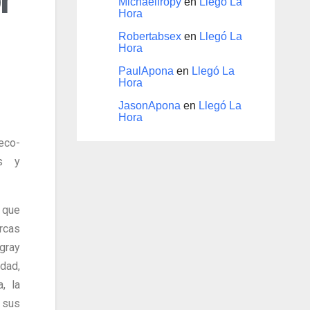
Michaelfropy
en
Llegó La
Hora
Robertabsex
en
Llegó La
Hora
PaulApona
en
Llegó La
Hora
JasonApona
en
Llegó La
Hora
co-
os y
 que
rcas
gray
dad,
, la
 sus