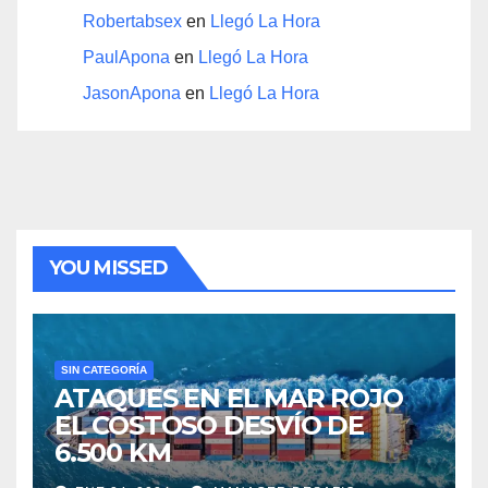
Robertabsex
en
Llegó La Hora
PaulApona
en
Llegó La Hora
JasonApona
en
Llegó La Hora
YOU MISSED
SIN CATEGORÍA
ATAQUES EN EL MAR ROJO
EL COSTOSO DESVÍO DE
6.500 KM