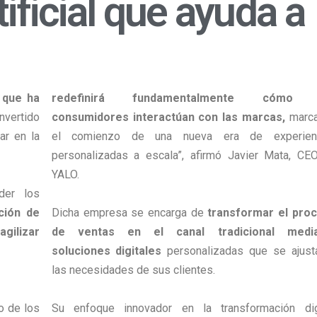
tificial que ayuda a
a que ha
redefinirá fundamentalmente cómo 
nvertido
consumidores interactúan con las marcas,
marc
ar en la
el comienzo de una nueva era de experien
personalizadas a escala”, afirmó Javier Mata, CE
YALO.
der los
ción de
Dicha empresa se encarga de
transformar el pro
gilizar
de ventas en el canal tradicional media
soluciones digitales
personalizadas que se ajust
las necesidades de sus clientes.
o de los
Su enfoque innovador en la transformación digi