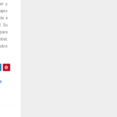
er y
ajes
da a
d
. Su
para
bal,
ados
e