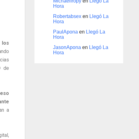
Michaelfropy
en
Llegó La
Hora
Robertabsex
en
Llegó La
Hora
PaulApona
en
Llegó La
Hora
los
JasonApona
en
Llegó La
ando
Hora
cias
O de
ceso
nte
an a
tal,