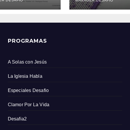
icio Geológico
ER.DESAFIO
MANAGER.DESAFIO
ombiano
PROGRAMAS
A Solas con Jesús
La Iglesia Habla
Especiales Desafio
Clamor Por La Vida
Desafia2