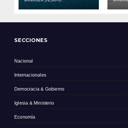
Serv
MANAGER.DESAFIO
MANAG
Col
SECCIONES
Nacional
Internacionales
Democracia & Gobierno
Iglesia & Ministerio
Economía