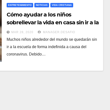
ENTRETENIMIENTO
NOTICIAS
VIDA CRISTIANA
Cómo ayudar a los niños
sobrellevar la vida en casa sin ir a la
escuela por la pandemia.
MAR 28, 2020
MANAGER.DESAFIO
Muchos niños alrededor del mundo se quedarán sin
ir a la escuela de forma indefinida a causa del
coronavirus. Debido…