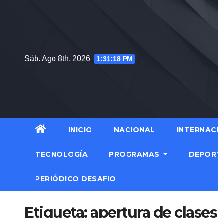
Saltar
al
contenido
Sáb. Ago 8th, 2026
1:31:19 PM
INICIO
NACIONAL
INTERNAC
TECNOLOGÍA
PROGRAMAS
DEPOR
PERIÓDICO DESAFIO
Etiqueta:
apertura de clases