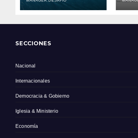
Serv
MANAGER.DESAFIO
MANAG
Col
SECCIONES
Nacional
Internacionales
Democracia & Gobierno
Iglesia & Ministerio
Economía