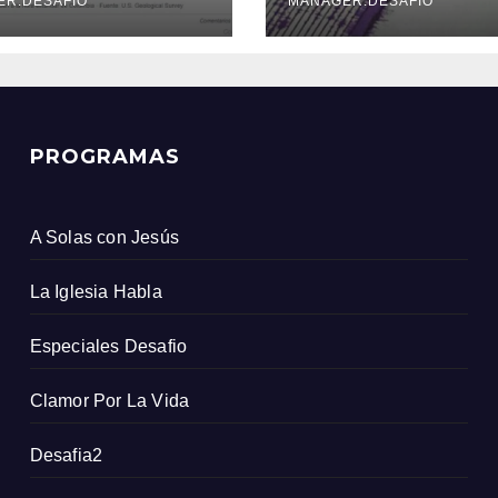
icio Geológico
ER.DESAFIO
MANAGER.DESAFIO
ombiano
PROGRAMAS
A Solas con Jesús
La Iglesia Habla
Especiales Desafio
Clamor Por La Vida
Desafia2