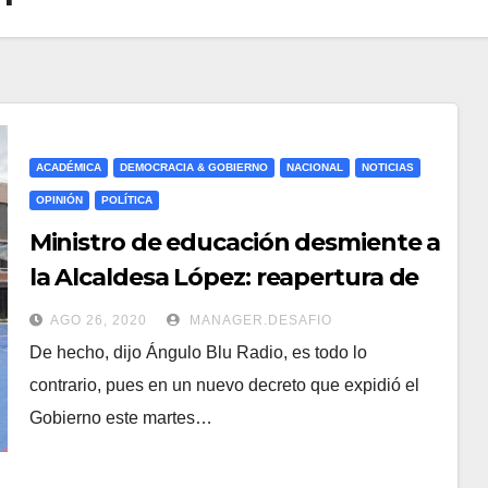
ACADÉMICA
DEMOCRACIA & GOBIERNO
NACIONAL
NOTICIAS
OPINIÓN
POLÍTICA
Ministro de educación desmiente a
la Alcaldesa López: reapertura de
colegios sí sería posible en
AGO 26, 2020
MANAGER.DESAFIO
septiembre
De hecho, dijo Ángulo Blu Radio, es todo lo
contrario, pues en un nuevo decreto que expidió el
Gobierno este martes…