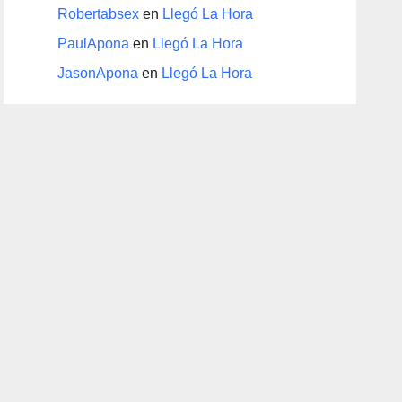
Robertabsex
en
Llegó La Hora
PaulApona
en
Llegó La Hora
JasonApona
en
Llegó La Hora