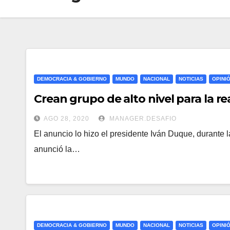
DEMOCRACIA & GOBIERNO
MUNDO
NACIONAL
NOTICIAS
OPINI
Crean grupo de alto nivel para la r
AGO 28, 2020
MANAGER.DESAFIO
El anuncio lo hizo el presidente Iván Duque, durante 
anunció la…
DEMOCRACIA & GOBIERNO
MUNDO
NACIONAL
NOTICIAS
OPINI