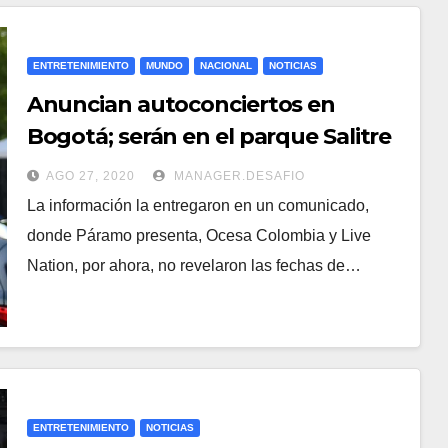
ENTRETENIMIENTO
MUNDO
NACIONAL
NOTICIAS
Anuncian autoconciertos en
Bogotá; serán en el parque Salitre
Mágico
AGO 27, 2020
MANAGER.DESAFIO
La información la entregaron en un comunicado,
donde Páramo presenta, Ocesa Colombia y Live
Nation, por ahora, no revelaron las fechas de…
ENTRETENIMIENTO
NOTICIAS