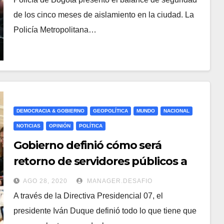
de los cinco meses de aislamiento en la ciudad. La
Policía Metropolitana…
DEMOCRACIA & GOBIERNO
GEOPOLÍTICA
MUNDO
NACIONAL
NOTICIAS
OPINIÓN
POLÍTICA
Gobierno definió cómo será
retorno de servidores públicos a
oficinas
AGO 28, 2020
MANAGER.DESAFIO
A través de la Directiva Presidencial 07, el
presidente Iván Duque definió todo lo que tiene que