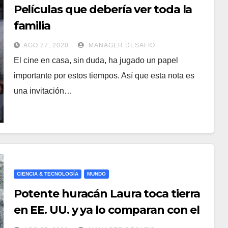
Películas que debería ver toda la
familia
AGO 27, 2020
MANAGER.DESAFIO
El cine en casa, sin duda, ha jugado un papel
importante por estos tiempos. Así que esta nota es
una invitación…
CIENCIA & TECNOLOGÍA
MUNDO
Potente huracán Laura toca tierra
en EE. UU. y ya lo comparan con el
catastrófico Katrina