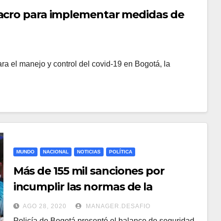
lacro para implementar medidas de
ara el manejo y control del covid-19 en Bogotá, la
MUNDO
NACIONAL
NOTICIAS
POLÍTICA
Más de 155 mil sanciones por
incumplir las normas de la
cuarentena
AGO 28, 2020
MANAGER.DESAFIO
Policía de Bogotá presentó el balance de seguridad