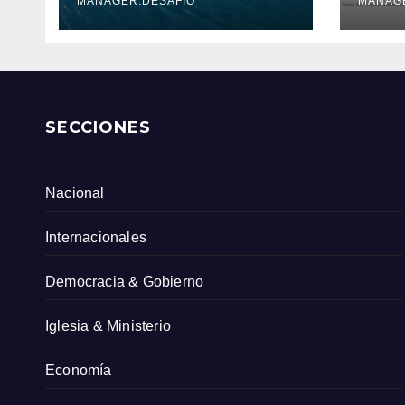
Serv
MANAGER.DESAFIO
MANAG
Col
SECCIONES
Nacional
Internacionales
Democracia & Gobierno
Iglesia & Ministerio
Economía