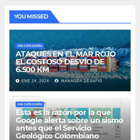
YOU MISSED
SIN CATEGORÍA
ATAQUES EN EL MAR ROJO
EL COSTOSO DESVÍO DE
6.500 KM
ENE 24, 2024
MANAGER.DESAFIO
SIN CATEGORÍA
Esta es la razón por la que
Google alerta sobre un sismo
antes que el Servicio
Geológico Colombiano