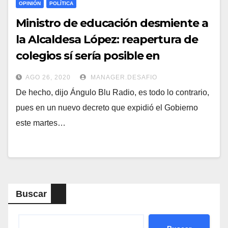
OPINIÓN
POLÍTICA
Ministro de educación desmiente a
la Alcaldesa López: reapertura de
colegios sí sería posible en
septiembre
AGO 26, 2020
MANAGER.DESAFIO
De hecho, dijo Ángulo Blu Radio, es todo lo contrario,
pues en un nuevo decreto que expidió el Gobierno
este martes…
Buscar