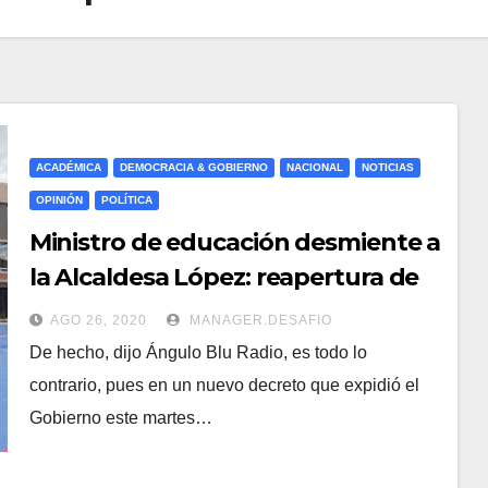
ACADÉMICA
DEMOCRACIA & GOBIERNO
NACIONAL
NOTICIAS
OPINIÓN
POLÍTICA
Ministro de educación desmiente a
la Alcaldesa López: reapertura de
colegios sí sería posible en
AGO 26, 2020
MANAGER.DESAFIO
septiembre
De hecho, dijo Ángulo Blu Radio, es todo lo
contrario, pues en un nuevo decreto que expidió el
Gobierno este martes…