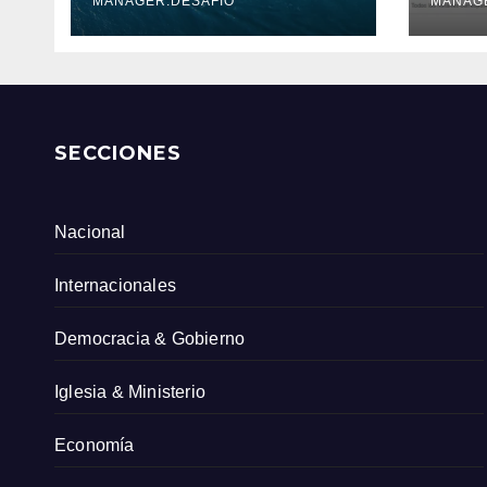
Serv
MANAGER.DESAFIO
MANAG
Col
SECCIONES
Nacional
Internacionales
Democracia & Gobierno
Iglesia & Ministerio
Economía