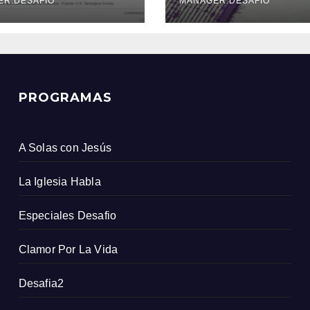
icio Geológico
ER.DESAFIO
MANAGER.DESAFIO
ombiano
PROGRAMAS
A Solas con Jesús
La Iglesia Habla
Especiales Desafio
Clamor Por La Vida
Desafia2