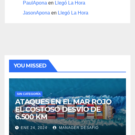
PaulApona
en
Llegó La Hora
JasonApona
en
Llegó La Hora
YOU MISSED
SIN CATEGORÍA
ATAQUES EN EL MAR ROJO
EL COSTOSO DESVÍO DE
6.500 KM
ENE 24, 2024
MANAGER.DESAFIO