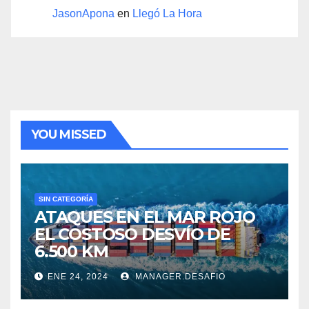
JasonApona
en
Llegó La Hora
YOU MISSED
SIN CATEGORÍA
ATAQUES EN EL MAR ROJO
EL COSTOSO DESVÍO DE
6.500 KM
ENE 24, 2024
MANAGER.DESAFIO