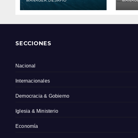
Serv
MANAGER.DESAFIO
MANAG
Col
SECCIONES
Nacional
Internacionales
Democracia & Gobierno
Iglesia & Ministerio
Economía