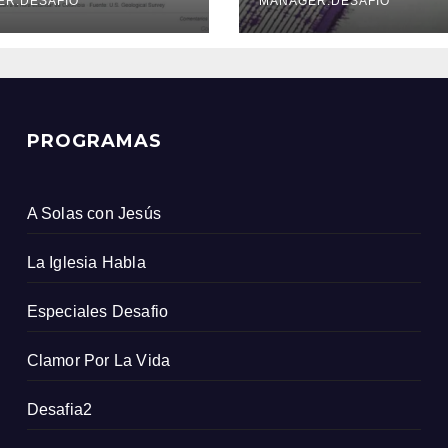
icio Geológico
ER.DESAFIO
MANAGER.DESAFIO
ombiano
PROGRAMAS
A Solas con Jesús
La Iglesia Habla
Especiales Desafio
Clamor Por La Vida
Desafia2