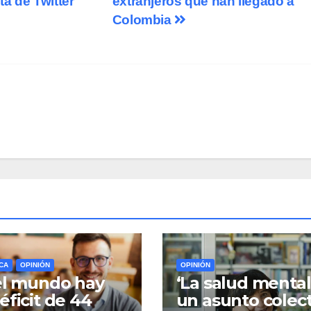
a de Twitter
extranjeros que han llegado a
Colombia
CA
OPINIÓN
OPINIÓN
el mundo hay
‘La salud mental
éficit de 44
un asunto colect