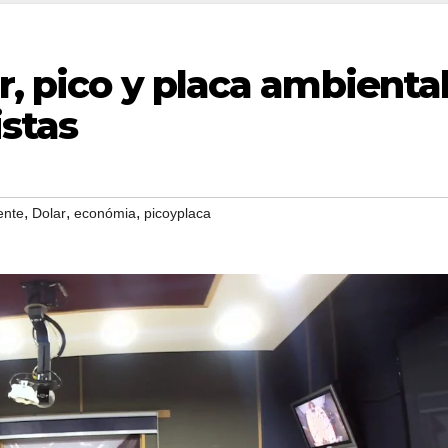
r, pico y placa ambienta
stas
,
,
,
ente
Dolar
económia
picoyplaca