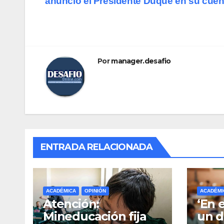
anunció el Presidente Duque en su cuent
de
entradas
Por
manager.desafio
ENTRADA RELACIONADA
ACADÉMICA
OPINIÓN
ACADÉMI
Atención:
‘En 
Mineducación fija
un d