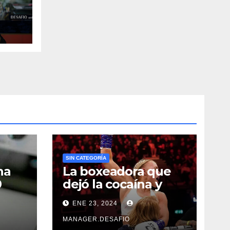
SIN CATEGORÍA
na
La boxeadora que
0
dejó la cocaína y
ncia
ahora quiere
ENE 23, 2024
triunfar en el ring​
MANAGER.DESAFIO