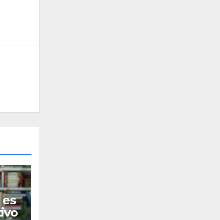
 es
ivo