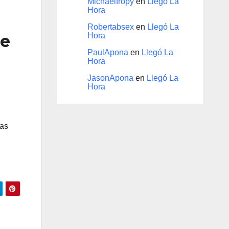
Michaelfropy
en
Llegó La
Hora
Robertabsex
en
Llegó La
de
Hora
PaulApona
en
Llegó La
Hora
JasonApona
en
Llegó La
Hora
tas