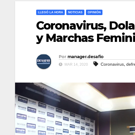
LLEGÓ LA HORA
NOTICIAS
OPINIÓN
Coronavirus, Dola
y Marchas Femini
Por
manager.desafio
,
Coronavirus
defr
MAR 14, 2020