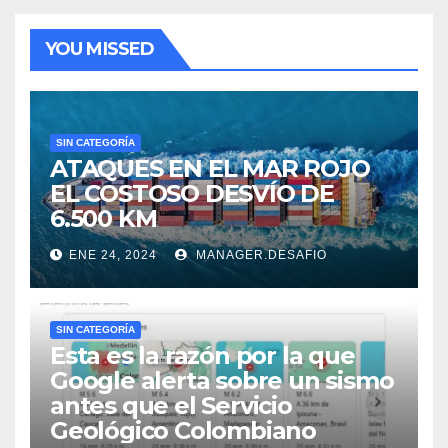
YOU MISSED
SIN CATEGORÍA
ATAQUES EN EL MAR ROJO
EL COSTOSO DESVÍO DE
6.500 KM
ENE 24, 2024
MANAGER.DESAFIO
SIN CATEGORÍA
Esta es la razón por la que
Google alerta sobre un sismo
antes que el Servicio
Geológico Colombiano