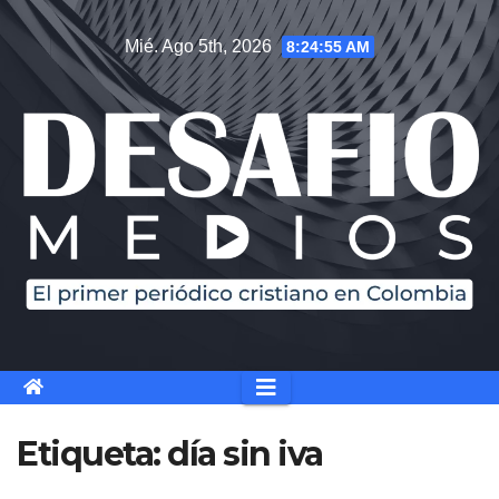
Saltar
Mié. Ago 5th, 2026
8:24:55 AM
al
contenido
Etiqueta:
día sin iva